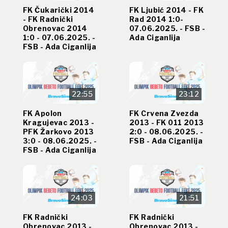
FK Čukarički 2014
FK Ljubić 2014 - FK
- FK Radnički
Rad 2014 1:0-
Obrenovac 2014
07.06.2025. - FSB -
1:0 - 07.06.2025. -
Ada Ciganlija
FSB - Ada Ciganlija
22:55
23:12
FK Apolon
FK Crvena Zvezda
Kragujevac 2013 -
2013 - FK 011 2013
PFK Žarkovo 2013
2:0 - 08.06.2025. -
3:0 - 08.06.2025. -
FSB - Ada Ciganlija
FSB - Ada Ciganlija
24:03
21:51
FK Radnički
FK Radnički
Obrenovac 2013 -
Obrenovac 2013 -