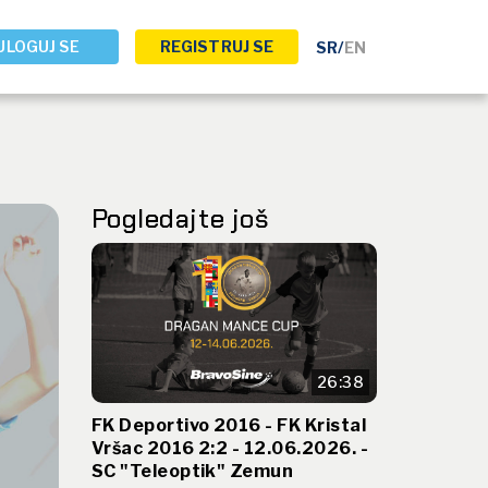
ULOGUJ SE
REGISTRUJ SE
SR
/
EN
Pogledajte još
26:38
FK Deportivo 2016 - FK Kristal
Vršac 2016 2:2 - 12.06.2026. -
SC "Teleoptik" Zemun