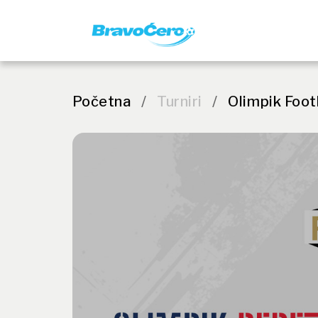
Početna
/
Turniri
/
Olimpik Foot