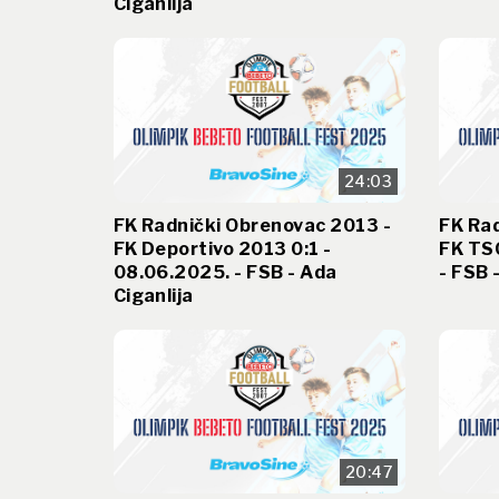
Ciganlija
24:03
FK Radnički Obrenovac 2013 -
FK Rad
FK Deportivo 2013 0:1 -
FK TSC
08.06.2025. - FSB - Ada
- FSB 
Ciganlija
20:47