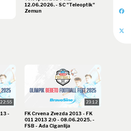
12.06.2026. - SC "Teleoptik"
Zemun
22:55
23:12
13 -
FK Crvena Zvezda 2013 - FK
011 2013 2:0 - 08.06.2025. -
FSB - Ada Ciganlija