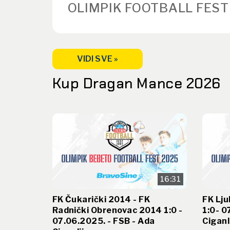
OLIMPIK FOOTBALL FEST
VIDI SVE »
Kup Dragan Mance 2026
16:31
FK Čukarički 2014 - FK
FK Lju
Radnički Obrenovac 2014 1:0 -
1:0- 0
07.06.2025. - FSB - Ada
Ciganl