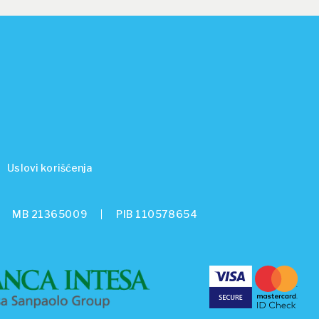
Uslovi korišćenja
MB 21365009
PIB 110578654