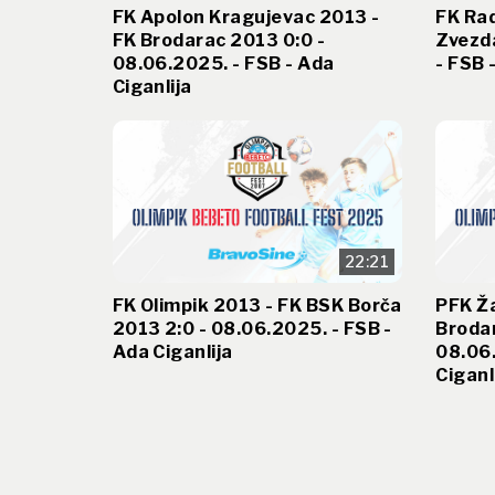
FK Apolon Kragujevac 2013 -
FK Rad
FK Brodarac 2013 0:0 -
Zvezda
08.06.2025. - FSB - Ada
- FSB 
Ciganlija
22:21
FK Olimpik 2013 - FK BSK Borča
PFK Ž
2013 2:0 - 08.06.2025. - FSB -
Brodar
Ada Ciganlija
08.06.
Ciganl