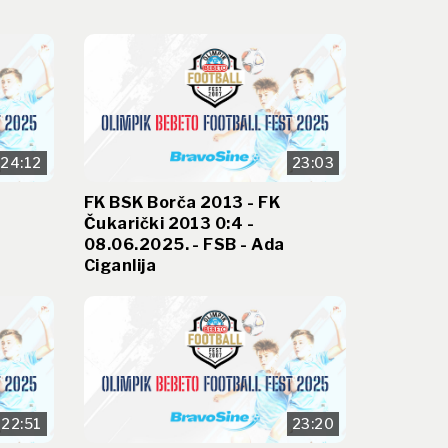
24:12
23:03
FK BSK Borča 2013 - FK
Čukarički 2013 0:4 -
08.06.2025. - FSB - Ada
Ciganlija
22:51
23:20