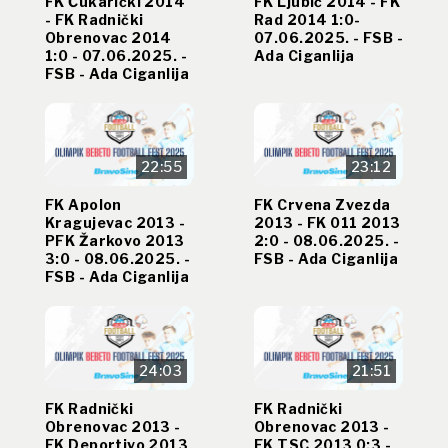
FK Čukarički 2014
FK Ljubić 2014 - FK
- FK Radnički
Rad 2014 1:0-
Obrenovac 2014
07.06.2025. - FSB -
1:0 - 07.06.2025. -
Ada Ciganlija
FSB - Ada Ciganlija
22:55
23:12
FK Apolon
FK Crvena Zvezda
Kragujevac 2013 -
2013 - FK 011 2013
PFK Žarkovo 2013
2:0 - 08.06.2025. -
3:0 - 08.06.2025. -
FSB - Ada Ciganlija
FSB - Ada Ciganlija
24:03
21:51
FK Radnički
FK Radnički
Obrenovac 2013 -
Obrenovac 2013 -
FK Deportivo 2013
FK TSC 2013 0:3 -