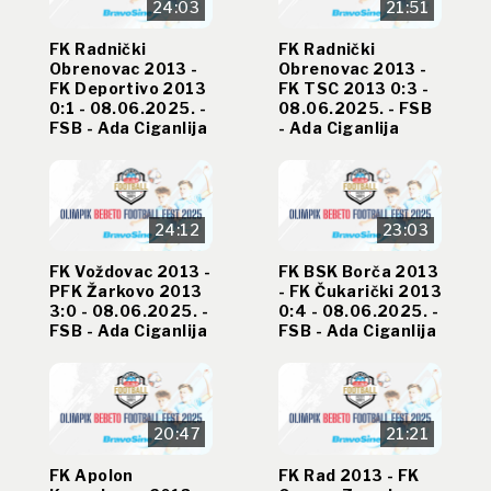
24:03
21:51
FK Radnički
FK Radnički
Obrenovac 2013 -
Obrenovac 2013 -
FK Deportivo 2013
FK TSC 2013 0:3 -
0:1 - 08.06.2025. -
08.06.2025. - FSB
FSB - Ada Ciganlija
- Ada Ciganlija
24:12
23:03
FK Voždovac 2013 -
FK BSK Borča 2013
PFK Žarkovo 2013
- FK Čukarički 2013
3:0 - 08.06.2025. -
0:4 - 08.06.2025. -
FSB - Ada Ciganlija
FSB - Ada Ciganlija
20:47
21:21
FK Apolon
FK Rad 2013 - FK