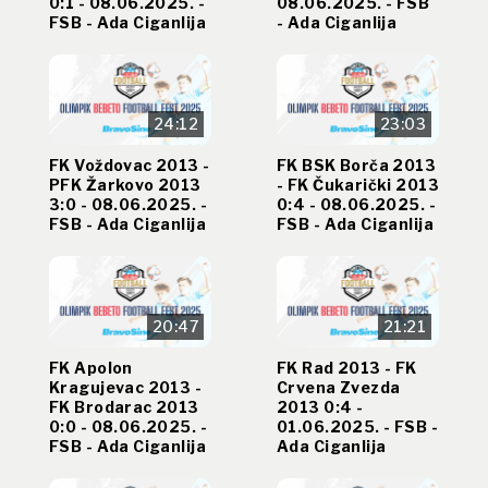
0:1 - 08.06.2025. -
08.06.2025. - FSB
FSB - Ada Ciganlija
- Ada Ciganlija
24:12
23:03
FK Voždovac 2013 -
FK BSK Borča 2013
PFK Žarkovo 2013
- FK Čukarički 2013
3:0 - 08.06.2025. -
0:4 - 08.06.2025. -
FSB - Ada Ciganlija
FSB - Ada Ciganlija
20:47
21:21
FK Apolon
FK Rad 2013 - FK
Kragujevac 2013 -
Crvena Zvezda
FK Brodarac 2013
2013 0:4 -
0:0 - 08.06.2025. -
01.06.2025. - FSB -
FSB - Ada Ciganlija
Ada Ciganlija