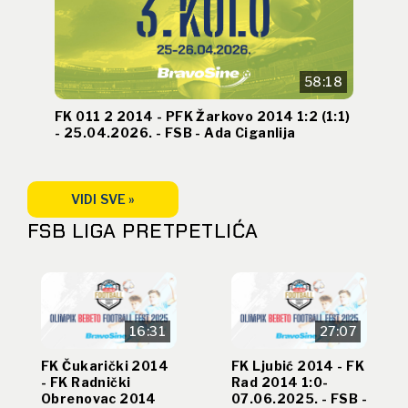
58:18
FK 011 2 2014 - PFK Žarkovo 2014 1:2 (1:1)
- 25.04.2026. - FSB - Ada Ciganlija
VIDI SVE »
FSB LIGA PRETPETLIĆA
16:31
27:07
FK Čukarički 2014
FK Ljubić 2014 - FK
- FK Radnički
Rad 2014 1:0-
Obrenovac 2014
07.06.2025. - FSB -