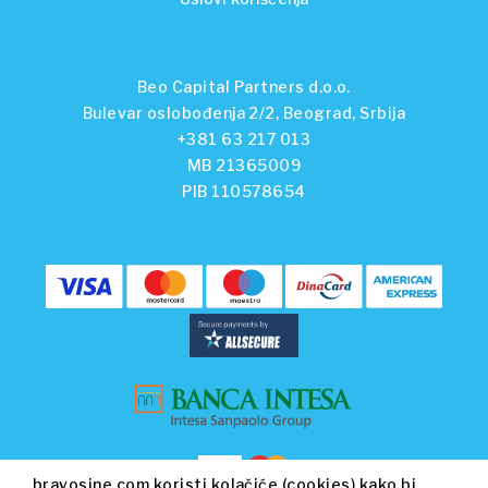
Beo Capital Partners d.o.o.
Bulevar oslobođenja 2/2, Beograd, Srbija
+381 63 217 013
MB 21365009
PIB 110578654
bravosine.com koristi kolačiće (cookies) kako bi