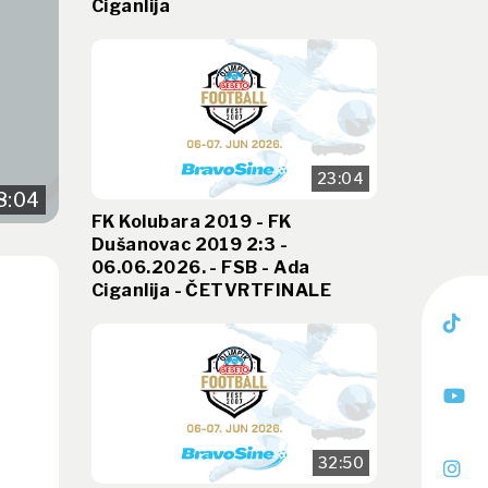
Ciganlija
23:04
8:04
FK Kolubara 2019 - FK
Dušanovac 2019 2:3 -
06.06.2026. - FSB - Ada
Ciganlija - ČETVRTFINALE
32:50