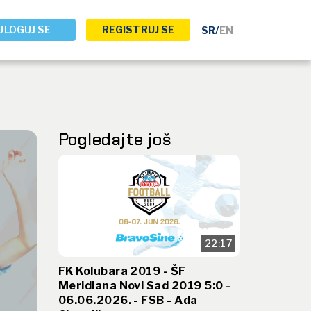
ULOGUJ SE
REGISTRUJ SE
SR
/
EN
Pogledajte još
22:17
FK Kolubara 2019 - ŠF
Meridiana Novi Sad 2019 5:0 -
06.06.2026. - FSB - Ada