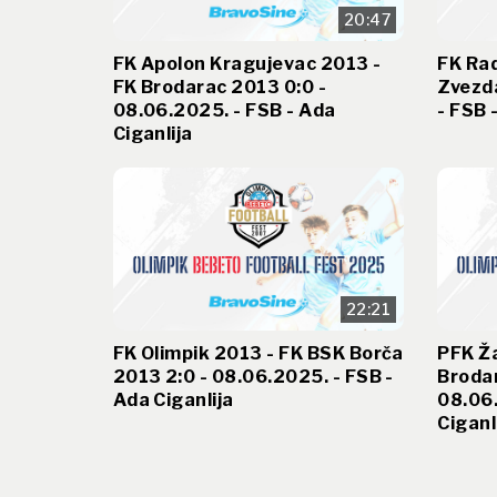
20:47
FK Apolon Kragujevac 2013 -
FK Rad
FK Brodarac 2013 0:0 -
Zvezda
08.06.2025. - FSB - Ada
- FSB 
Ciganlija
22:21
FK Olimpik 2013 - FK BSK Borča
PFK Ž
2013 2:0 - 08.06.2025. - FSB -
Brodar
Ada Ciganlija
08.06.
Ciganl