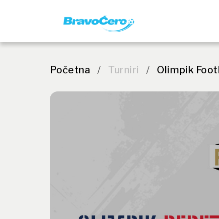
Početna
/
Turniri
/
Olimpik Foot