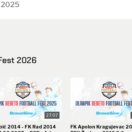
 2025
Fest 2026
27:07
bić 2014 - FK Rad 2014
FK Apolon Kragujevac 20