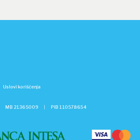
Uslovi korišćenja
MB 21365009
PIB 110578654