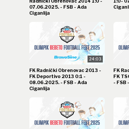
Radnički Obrenovac 2014 1:0 -
1:0- 0
07.06.2025. - FSB - Ada
Ciganl
Ciganlija
24:03
FK Radnički Obrenovac 2013 -
FK Rad
FK Deportivo 2013 0:1 -
FK TSC
08.06.2025. - FSB - Ada
- FSB 
Ciganlija