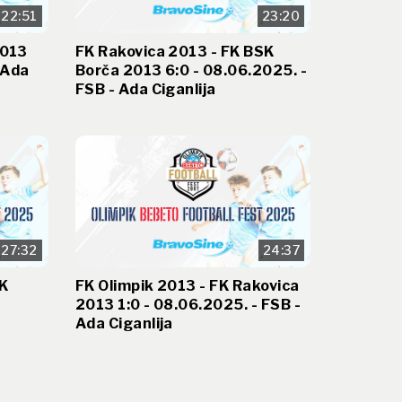
22:51
23:20
2013
FK Rakovica 2013 - FK BSK
 Ada
Borča 2013 6:0 - 08.06.2025. -
FSB - Ada Ciganlija
27:32
24:37
FK
FK Olimpik 2013 - FK Rakovica
2013 1:0 - 08.06.2025. - FSB -
Ada Ciganlija