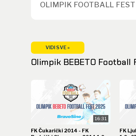
OLIMPIK FOOTBALL FEST
VIDI SVE »
Olimpik BEBETO Football 
16:31
FK Čukarički 2014 - FK
FK Lju