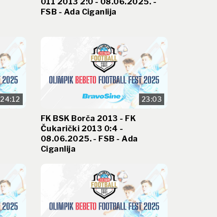
011 2013 2:0 - 08.06.2025. -
FSB - Ada Ciganlija
24:12
23:03
FK BSK Borča 2013 - FK
Čukarički 2013 0:4 -
08.06.2025. - FSB - Ada
Ciganlija