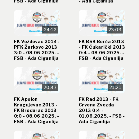
FSB - Ada Ciganlija
- Ada Ciganlija
24:12
23:03
FK Voždovac 2013 -
FK BSK Borča 2013
PFK Žarkovo 2013
- FK Čukarički 2013
3:0 - 08.06.2025. -
0:4 - 08.06.2025. -
FSB - Ada Ciganlija
FSB - Ada Ciganlija
20:47
21:21
FK Apolon
FK Rad 2013 - FK
Kragujevac 2013 -
Crvena Zvezda
FK Brodarac 2013
2013 0:4 -
0:0 - 08.06.2025. -
01.06.2025. - FSB -
FSB - Ada Ciganlija
Ada Ciganlija