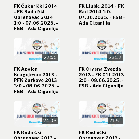
FK Čukarički 2014
FK Ljubić 2014 - FK
- FK Radnički
Rad 2014 1:0-
Obrenovac 2014
07.06.2025. - FSB -
1:0 - 07.06.2025. -
Ada Ciganlija
FSB - Ada Ciganlija
22:55
23:12
FK Apolon
FK Crvena Zvezda
Kragujevac 2013 -
2013 - FK 011 2013
PFK Žarkovo 2013
2:0 - 08.06.2025. -
3:0 - 08.06.2025. -
FSB - Ada Ciganlija
FSB - Ada Ciganlija
24:03
21:51
FK Radnički
FK Radnički
Obrenovac 2013 -
Obrenovac 2013 -