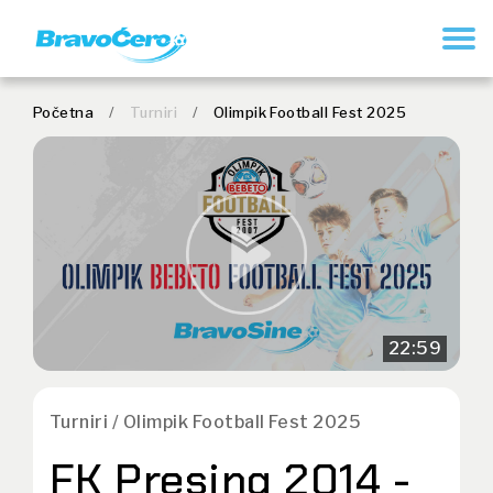
REGISTRUJ SE
Početna
/
Turniri
/
Olimpik Football Fest 2025
22:59
Turniri / Olimpik Football Fest 2025
FK Presing 2014 -