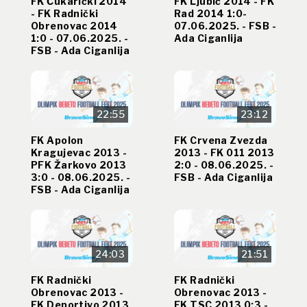
FK Čukarički 2014
FK Ljubić 2014 - FK
- FK Radnički
Rad 2014 1:0-
Obrenovac 2014
07.06.2025. - FSB -
1:0 - 07.06.2025. -
Ada Ciganlija
FSB - Ada Ciganlija
22:55
23:12
FK Apolon
FK Crvena Zvezda
Kragujevac 2013 -
2013 - FK 011 2013
PFK Žarkovo 2013
2:0 - 08.06.2025. -
3:0 - 08.06.2025. -
FSB - Ada Ciganlija
FSB - Ada Ciganlija
24:03
21:51
FK Radnički
FK Radnički
Obrenovac 2013 -
Obrenovac 2013 -
FK Deportivo 2013
FK TSC 2013 0:3 -