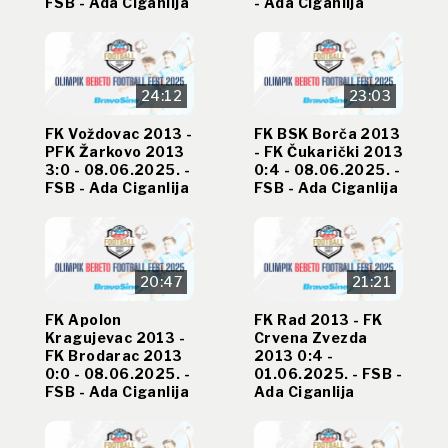
FSB - Ada Ciganlija
- Ada Ciganlija
24:12
23:03
FK Voždovac 2013 -
FK BSK Borča 2013
PFK Žarkovo 2013
- FK Čukarički 2013
3:0 - 08.06.2025. -
0:4 - 08.06.2025. -
FSB - Ada Ciganlija
FSB - Ada Ciganlija
20:47
21:21
FK Apolon
FK Rad 2013 - FK
Kragujevac 2013 -
Crvena Zvezda
FK Brodarac 2013
2013 0:4 -
0:0 - 08.06.2025. -
01.06.2025. - FSB -
FSB - Ada Ciganlija
Ada Ciganlija