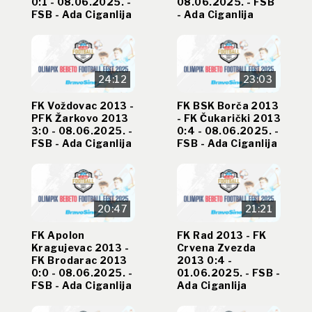
0:1 - 08.06.2025. -
08.06.2025. - FSB
FSB - Ada Ciganlija
- Ada Ciganlija
24:12
23:03
FK Voždovac 2013 -
FK BSK Borča 2013
PFK Žarkovo 2013
- FK Čukarički 2013
3:0 - 08.06.2025. -
0:4 - 08.06.2025. -
FSB - Ada Ciganlija
FSB - Ada Ciganlija
20:47
21:21
FK Apolon
FK Rad 2013 - FK
Kragujevac 2013 -
Crvena Zvezda
FK Brodarac 2013
2013 0:4 -
0:0 - 08.06.2025. -
01.06.2025. - FSB -
FSB - Ada Ciganlija
Ada Ciganlija