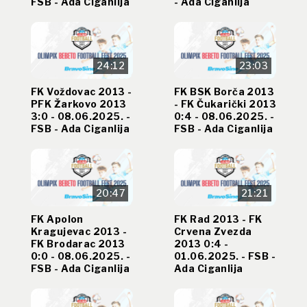
FSB - Ada Ciganlija
- Ada Ciganlija
24:12
23:03
FK Voždovac 2013 -
FK BSK Borča 2013
PFK Žarkovo 2013
- FK Čukarički 2013
3:0 - 08.06.2025. -
0:4 - 08.06.2025. -
FSB - Ada Ciganlija
FSB - Ada Ciganlija
20:47
21:21
FK Apolon
FK Rad 2013 - FK
Kragujevac 2013 -
Crvena Zvezda
FK Brodarac 2013
2013 0:4 -
0:0 - 08.06.2025. -
01.06.2025. - FSB -
FSB - Ada Ciganlija
Ada Ciganlija