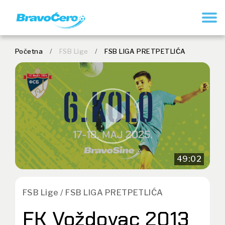
REGISTRUJ SE
Početna
/
FSB Lige
/
FSB LIGA PRETPETLIĆA
49:02
FSB Lige / FSB LIGA PRETPETLIĆA
FK Voždovac 2013