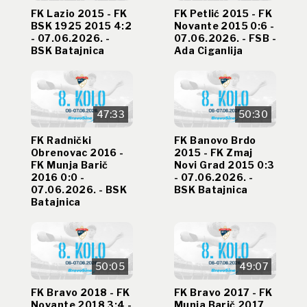
FK Lazio 2015 - FK
FK Petlić 2015 - FK
BSK 1925 2015 4:2
Novante 2015 0:6 -
- 07.06.2026. -
07.06.2026. - FSB -
BSK Batajnica
Ada Ciganlija
47:33
50:30
FK Radnički
FK Banovo Brdo
Obrenovac 2016 -
2015 - FK Zmaj
FK Munja Barič
Novi Grad 2015 0:3
2016 0:0 -
- 07.06.2026. -
07.06.2026. - BSK
BSK Batajnica
Batajnica
50:05
49:07
FK Bravo 2018 - FK
FK Bravo 2017 - FK
Novante 2018 3:4 -
Munja Barič 2017