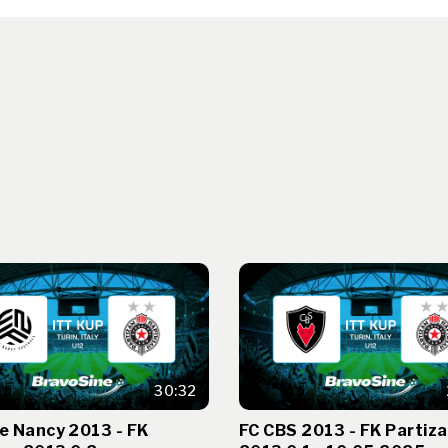
30:32
te Nancy 2013 - FK
FC CBS 2013 - FK Partiz