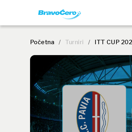
Početna
/
Turniri
/
ITT CUP 2025