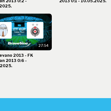
an 2013 0:2 -
2013 0:1 - 10.05.2025.
.2025.
27:54
evano 2013 - FK
an 2013 0:6 -
.2025.