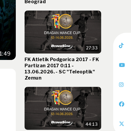
Beograd
27:33
1:49
FK Atletik Podgorica 2017 - FK
Partizan 2017 0:11 -
13.06.2026. - SC "Teleoptik"
Zemun
44:13