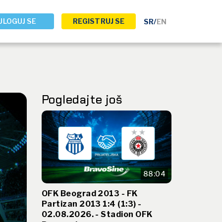
ULOGUJ SE
REGISTRUJ SE
SR
/
EN
Pogledajte još
88:04
OFK Beograd 2013 - FK
Partizan 2013 1:4 (1:3) -
02.08.2026. - Stadion OFK