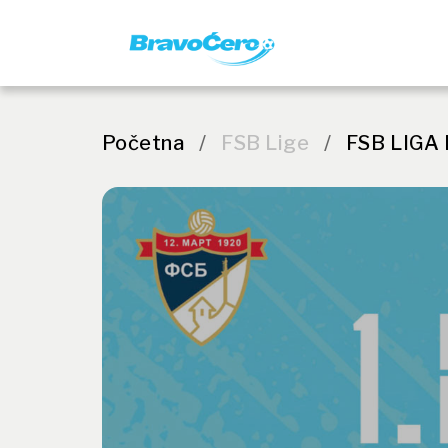
Početna
/
FSB Lige
/
FSB LIGA