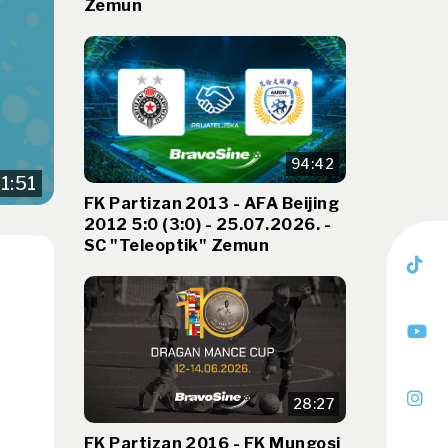
Zemun
94:42
1:51
FK Partizan 2013 - AFA Beijing
2012 5:0 (3:0) - 25.07.2026. -
SC "Teleoptik" Zemun
28:27
FK Partizan 2016 - FK Mungosi