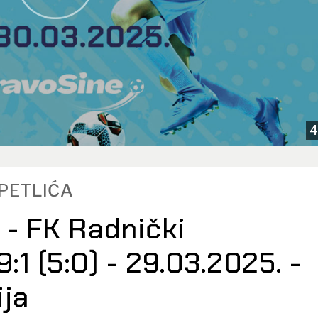
4
TPETLIĆA
 - FK Radnički
1 (5:0) - 29.03.2025. -
ija