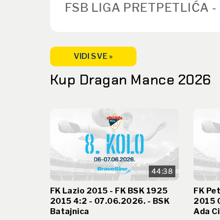
FSB LIGA PRETPETLIĆA -
VIDI SVE »
Kup Dragan Mance 2026
44:38
FK Lazio 2015 - FK BSK 1925
FK Pet
2015 4:2 - 07.06.2026. - BSK
2015 0
Batajnica
Ada Ci