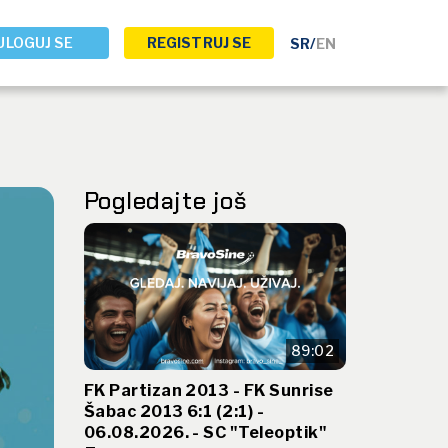
ULOGUJ SE
REGISTRUJ SE
SR
/
EN
Pogledajte još
89:02
FK Partizan 2013 - FK Sunrise
Šabac 2013 6:1 (2:1) -
06.08.2026. - SC "Teleoptik"