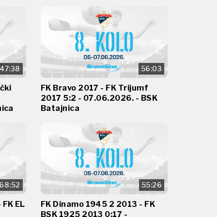
47:38
56:03
čki
FK Bravo 2017 - FK Trijumf
2017 5:2 - 07.06.2026. - BSK
nica
Batajnica
68:52
55:26
 FK EL
FK Dinamo 1945 2 2013 - FK
BSK 1925 2013 0:17 -