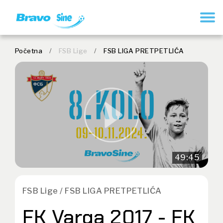
REGISTRUJ SE
Početna
/
FSB Lige
/
FSB LIGA PRETPETLIĆA
49:45
FSB Lige / FSB LIGA PRETPETLIĆA
FK Varga 2017 - FK