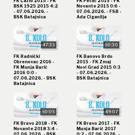
FK Lazio 2015 - FK
FK Petlić 2015 - FK
BSK 1925 2015 4:2
Novante 2015 0:6 -
- 07.06.2026. -
07.06.2026. - FSB -
BSK Batajnica
Ada Ciganlija
47:33
50:30
FK Radnički
FK Banovo Brdo
Obrenovac 2016 -
2015 - FK Zmaj
FK Munja Barič
Novi Grad 2015 0:3
2016 0:0 -
- 07.06.2026. -
07.06.2026. - BSK
BSK Batajnica
Batajnica
50:05
49:07
FK Bravo 2018 - FK
FK Bravo 2017 - FK
Novante 2018 3:4 -
Munja Barič 2017
07.06.2026. - BSK
0:2 - 07.06.2026. -