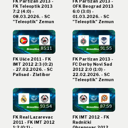
FK Partizan 2013 -
FK Partizan 2013 -
FK Teleoptik 2013
OFK Beograd 2013
7:2 (4:0) -
6:0 (3:0) -
08.03.2026. - SC
01.03.2026. - SC
"Teleoptik" Zemun
"Teleoptik" Zemun
85:11
91:55
FK Ušće 2011 - FK
FK Partizan 2013 -
IMT 2012 2:3 (0:2)
FC Derby Novi Sad
- 27.02.2026. - SC
2012 2:0 (1:0) -
Palisad - Zlatibor
22.02.2026. - SC
"Teleoptik" Zemun
93:54
87:59
FK Real Lazarevac
FK IMT 2012 - FK
2011 - FK IMT 2012
Radnički
1:2 (0:1) -
Obrenovac 2012