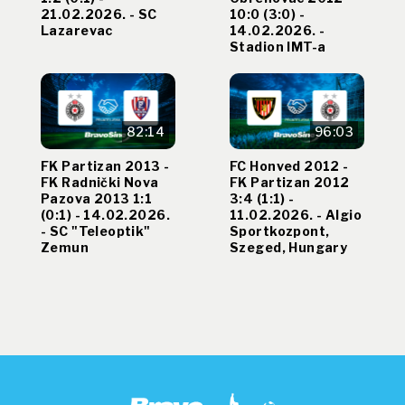
21.02.2026. - SC
10:0 (3:0) -
Lazarevac
14.02.2026. -
Stadion IMT-a
82:14
96:03
FK Partizan 2013 -
FC Honved 2012 -
FK Radnički Nova
FK Partizan 2012
Pazova 2013 1:1
3:4 (1:1) -
(0:1) - 14.02.2026.
11.02.2026. - Algio
- SC "Teleoptik"
Sportkozpont,
Zemun
Szeged, Hungary