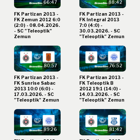
66:47
88:42
FK Partizan 2013 -
FK Partizan 2013 -
FK Zemun 2012 6:0
FK Integral 2013
(2:0) - 08.04.2026.
7:0 (4:0) -
- SC "Teleoptik"
30.03.2026. - SC
Zemun
"Teleoptik" Zemun
80:57
76:52
FK Partizan 2013 -
FK Partizan 2013 -
FK Sunrise Sabac
FK Teleoptik B
2013 10:0 (6:0) -
2012 19:1 (14:0) -
17.03.2026. - SC
14.03.2026. - SC
"Teleoptik" Zemun
"Teleoptik" Zemun
89:26
81:42