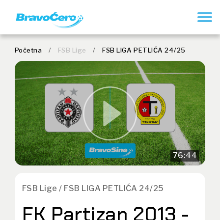
REGISTRUJ SE
Početna
/
FSB Lige
/
FSB LIGA PETLIĆA 24/25
76:44
FSB Lige / FSB LIGA PETLIĆA 24/25
FK Partizan 2013 -