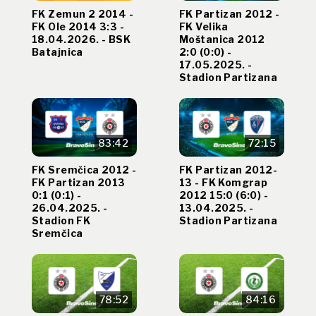
FK Zemun 2 2014 -
FK Partizan 2012 -
FK Ole 2014 3:3 -
FK Velika
18.04.2026. - BSK
Moštanica 2012
Batajnica
2:0 (0:0) -
17.05.2025. -
Stadion Partizana
83:42
72:15
FK Sremčica 2012 -
FK Partizan 2012-
FK Partizan 2013
13 - FK Komgrap
0:1 (0:1) -
2012 15:0 (6:0) -
26.04.2025. -
13.04.2025. -
Stadion FK
Stadion Partizana
Sremčica
78:52
84:16