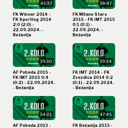
43:37
38:47
FK Winner 2014 -
FK Milano Stars
FK Sporting 2014
2015 - FK IMT 2015
2:0 (2:0) -
0:1 (0:1) -
22.09.2024. -
22.09.2024. -
Bežanija
Bežanija
39:30
39:34
AF Pobeda 2015 -
FK IMT 2014 - FK
FK IMT 2015 0:4
Zvezdica 2014 0:2
(0:2) - 22.09.2024.
(0:1) - 22.09.2024.
- Bežanija
- Bežanija
54:01
47:45
AF Pobeda 2013 -
FK Bežanija 2015 -