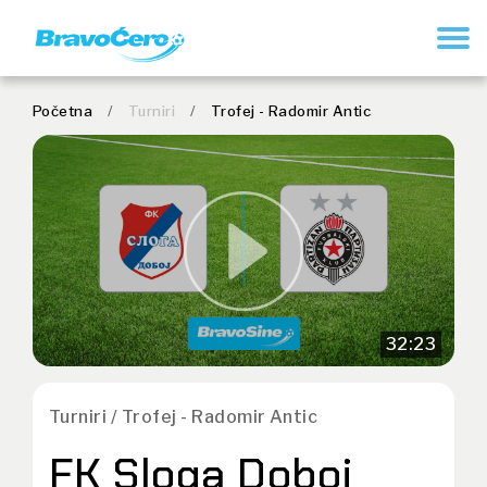
REGISTRUJ SE
Početna
/
Turniri
/
Trofej - Radomir Antic
32:23
Turniri / Trofej - Radomir Antic
FK Sloga Doboj