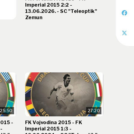
Imperial 2015 2:2 -
13.06.2026. - SC "Teleoptik"
Zemun
25:50
27:20
015 -
FK Vojvodina 2015 - FK
 -
Imperial 2015 1:3 -