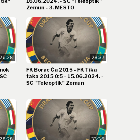
tik"
16.06.2024. - SC "Teleoptik"
Zemun - 3. MESTO
26:28
28:37
imok
FK Borac Ča 2015 - FK Tika
 SC
taka 2015 0:5 - 15.06.2024. -
SC "Teleoptik" Zemun
28:28
33:36