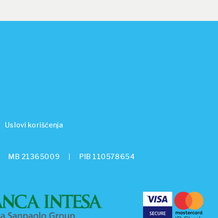
Uslovi korišćenja
MB 21365009
PIB 110578654