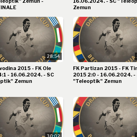
leoptik" Zemun -
16.06.2024. - SC "Teleop
INALE
Zemun
28:54
vodina 2015 - FK Ole
FK Partizan 2015 - FK T
:1 - 16.06.2024. - SC
2015 2:0 - 16.06.2024. -
optik" Zemun
"Teleoptik" Zemun
30:02