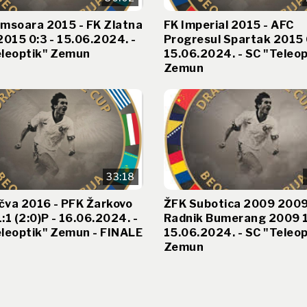
imsoara 2015 - FK Zlatna
FK Imperial 2015 - AFC
2015 0:3 - 15.06.2024. -
Progresul Spartak 2015 6
eleoptik" Zemun
15.06.2024. - SC "Teleop
Zemun
33:18
čva 2016 - PFK Žarkovo
ŽFK Subotica 2009 2009
:1 (2:0)P - 16.06.2024. -
Radnik Bumerang 2009 1
eleoptik" Zemun - FINALE
15.06.2024. - SC "Teleop
Zemun