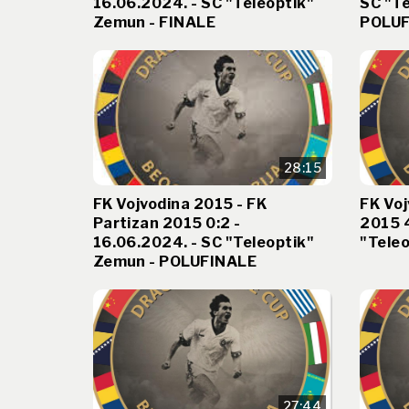
16.06.2024. - SC "Teleoptik"
SC "Te
Zemun - FINALE
POLUF
28:15
FK Vojvodina 2015 - FK
FK Voj
Partizan 2015 0:2 -
2015 4
16.06.2024. - SC "Teleoptik"
"Tele
Zemun - POLUFINALE
27:44