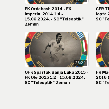
FK Ordabash 2014 - FK
CFR T
Imperial 2014 1:4 -
lopta 
15.06.2024. - SC "Teleoptik"
SC "T
Zemun
26:24
OFK Spartak Banja Luka 2015 -
FK Ma
FK Ole 2015 1:2 - 15.06.2024. -
2016 1
SC "Teleoptik" Zemun
SC "T