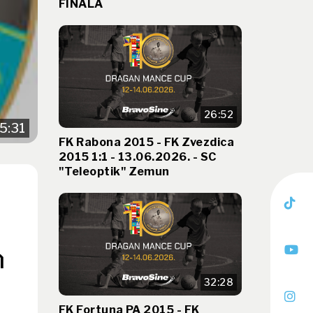
FINALA
26:52
5:31
FK Rabona 2015 - FK Zvezdica
2015 1:1 - 13.06.2026. - SC
"Teleoptik" Zemun
n
32:28
FK Fortuna PA 2015 - FK