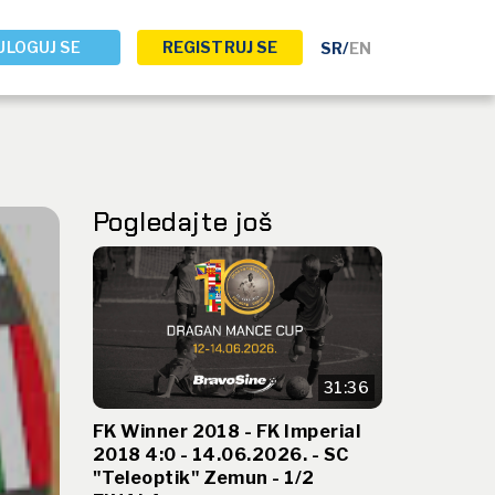
ULOGUJ SE
REGISTRUJ SE
SR
/
EN
Pogledajte još
31:36
FK Winner 2018 - FK Imperial
2018 4:0 - 14.06.2026. - SC
"Teleoptik" Zemun - 1/2