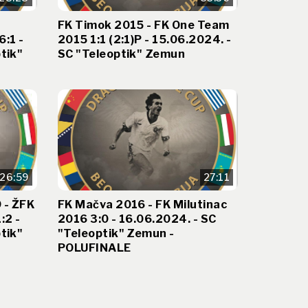
FK Timok 2015 - FK One Team
:1 -
2015 1:1 (2:1)P - 15.06.2024. -
tik"
SC "Teleoptik" Zemun
26:59
27:11
 - ŽFK
FK Mačva 2016 - FK Milutinac
:2 -
2016 3:0 - 16.06.2024. - SC
tik"
"Teleoptik" Zemun -
POLUFINALE