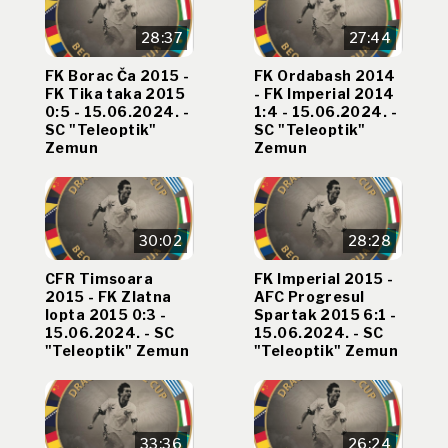
28:37
27:44
FK Borac Ča 2015 -
FK Ordabash 2014
FK Tika taka 2015
- FK Imperial 2014
0:5 - 15.06.2024. -
1:4 - 15.06.2024. -
SC "Teleoptik"
SC "Teleoptik"
Zemun
Zemun
30:02
28:28
CFR Timsoara
FK Imperial 2015 -
2015 - FK Zlatna
AFC Progresul
lopta 2015 0:3 -
Spartak 2015 6:1 -
15.06.2024. - SC
15.06.2024. - SC
"Teleoptik" Zemun
"Teleoptik" Zemun
33:36
26:24