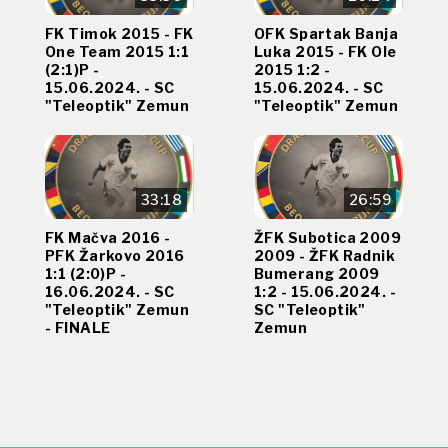
FK Timok 2015 - FK
OFK Spartak Banja
One Team 2015 1:1
Luka 2015 - FK Ole
(2:1)P -
2015 1:2 -
15.06.2024. - SC
15.06.2024. - SC
"Teleoptik" Zemun
"Teleoptik" Zemun
33:18
26:59
FK Mačva 2016 -
ŽFK Subotica 2009
PFK Žarkovo 2016
2009 - ŽFK Radnik
1:1 (2:0)P -
Bumerang 2009
16.06.2024. - SC
1:2 - 15.06.2024. -
"Teleoptik" Zemun
SC "Teleoptik"
- FINALE
Zemun