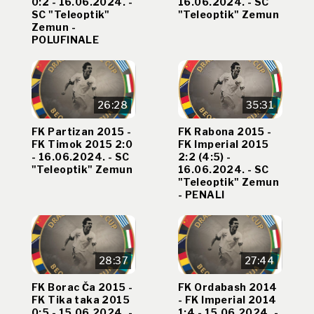
0:2 - 16.06.2024. -
16.06.2024. - SC
SC "Teleoptik"
"Teleoptik" Zemun
Zemun -
POLUFINALE
26:28
35:31
FK Partizan 2015 -
FK Rabona 2015 -
FK Timok 2015 2:0
FK Imperial 2015
- 16.06.2024. - SC
2:2 (4:5) -
"Teleoptik" Zemun
16.06.2024. - SC
"Teleoptik" Zemun
- PENALI
28:37
27:44
FK Borac Ča 2015 -
FK Ordabash 2014
FK Tika taka 2015
- FK Imperial 2014
0:5 - 15.06.2024. -
1:4 - 15.06.2024. -