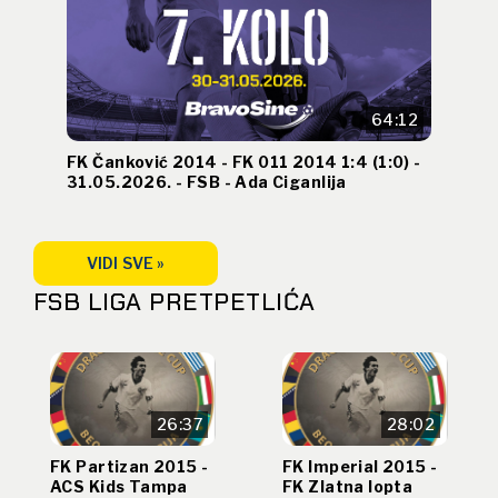
64:12
FK Čanković 2014 - FK 011 2014 1:4 (1:0) -
31.05.2026. - FSB - Ada Ciganlija
VIDI SVE »
FSB LIGA PRETPETLIĆA
26:37
28:02
FK Partizan 2015 -
FK Imperial 2015 -
ACS Kids Tampa
FK Zlatna lopta