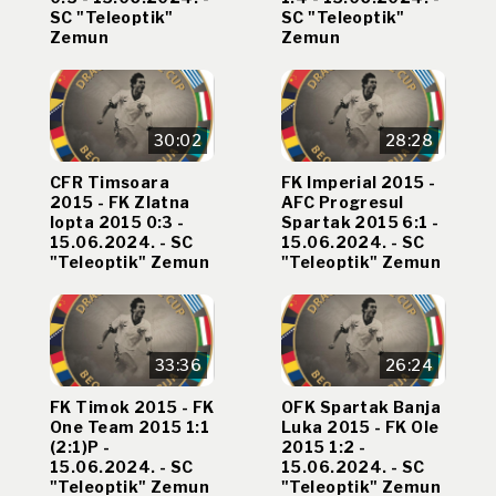
SC "Teleoptik"
SC "Teleoptik"
Zemun
Zemun
30:02
28:28
CFR Timsoara
FK Imperial 2015 -
2015 - FK Zlatna
AFC Progresul
lopta 2015 0:3 -
Spartak 2015 6:1 -
15.06.2024. - SC
15.06.2024. - SC
"Teleoptik" Zemun
"Teleoptik" Zemun
33:36
26:24
FK Timok 2015 - FK
OFK Spartak Banja
One Team 2015 1:1
Luka 2015 - FK Ole
(2:1)P -
2015 1:2 -
15.06.2024. - SC
15.06.2024. - SC
"Teleoptik" Zemun
"Teleoptik" Zemun