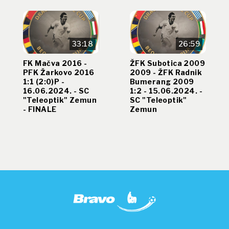
33:18
26:59
FK Mačva 2016 -
ŽFK Subotica 2009
PFK Žarkovo 2016
2009 - ŽFK Radnik
1:1 (2:0)P -
Bumerang 2009
16.06.2024. - SC
1:2 - 15.06.2024. -
"Teleoptik" Zemun
SC "Teleoptik"
- FINALE
Zemun