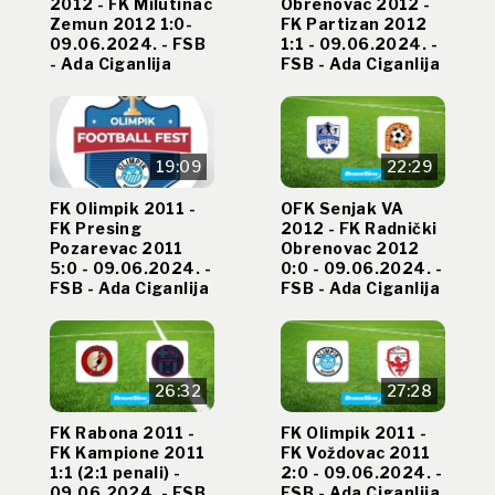
2012 - FK Milutinac
Obrenovac 2012 -
Zemun 2012 1:0-
FK Partizan 2012
09.06.2024. - FSB
1:1 - 09.06.2024. -
- Ada Ciganlija
FSB - Ada Ciganlija
19:09
22:29
FK Olimpik 2011 -
OFK Senjak VA
FK Presing
2012 - FK Radnički
Pozarevac 2011
Obrenovac 2012
5:0 - 09.06.2024. -
0:0 - 09.06.2024. -
FSB - Ada Ciganlija
FSB - Ada Ciganlija
26:32
27:28
FK Rabona 2011 -
FK Olimpik 2011 -
FK Kampione 2011
FK Voždovac 2011
1:1 (2:1 penali) -
2:0 - 09.06.2024. -
09.06.2024. - FSB
FSB - Ada Ciganlija