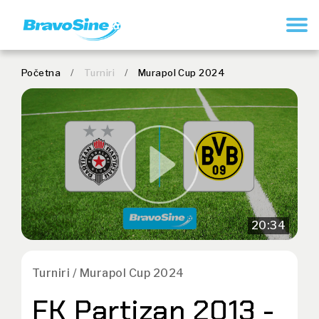
REGISTRUJ SE
Početna
/
Turniri
/
Murapol Cup 2024
20:34
Turniri / Murapol Cup 2024
FK Partizan 2013 -