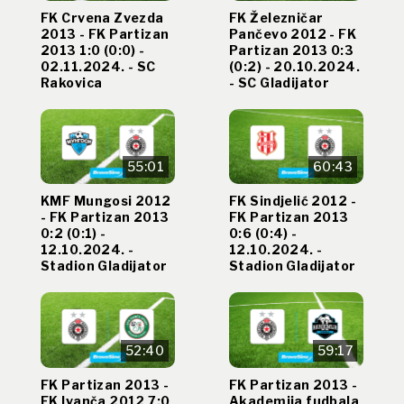
FK Crvena Zvezda
FK Železničar
2013 - FK Partizan
Pančevo 2012 - FK
2013 1:0 (0:0) -
Partizan 2013 0:3
02.11.2024. - SC
(0:2) - 20.10.2024.
Rakovica
- SC Gladijator
55:01
60:43
KMF Mungosi 2012
FK Sindjelić 2012 -
- FK Partizan 2013
FK Partizan 2013
0:2 (0:1) -
0:6 (0:4) -
12.10.2024. -
12.10.2024. -
Stadion Gladijator
Stadion Gladijator
52:40
59:17
FK Partizan 2013 -
FK Partizan 2013 -
FK Ivanča 2012 7:0
Akademija fudbala