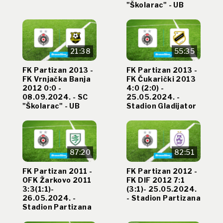
"Školarac" - UB
21:38
55:35
FK Partizan 2013 -
FK Partizan 2013 -
FK Vrnjačka Banja
FK Čukarički 2013
2012 0:0 -
4:0 (2:0) -
08.09.2024. - SC
25.05.2024. -
"Školarac" - UB
Stadion Gladijator
87:20
82:51
FK Partizan 2011 -
FK Partizan 2012 -
OFK Žarkovo 2011
FK DIF 2012 7:1
3:3(1:1)-
(3:1)- 25.05.2024.
26.05.2024. -
- Stadion Partizana
Stadion Partizana