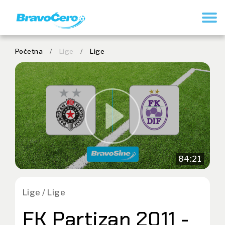
REGISTRUJ SE
Početna
/
Lige
/
Lige
84:21
Lige / Lige
FK Partizan 2011 -