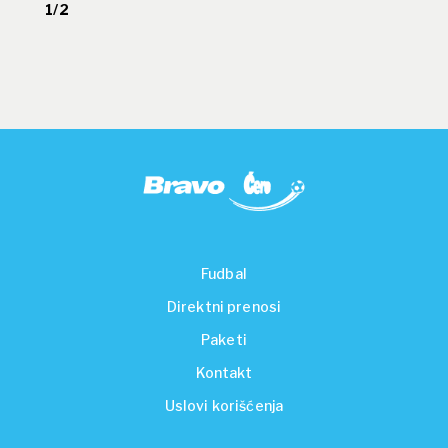
1/2
Fudbal
Direktni prenosi
Paketi
Kontakt
Uslovi korišćenja