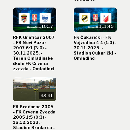
110:17
111:49
RFK Grafičar 2007
FK Čukarički - FK
- FK Novi Pazar
Vojvodina 4:1 (1:0) -
2007 6:1 (3:0) -
30.11.2025. -
30.11.2025. -
Stadion Čukarički -
Teren Omladinske
Omladinci
škole FK Crvena
zvezda - Omladinci
48:41
FK Brodarac 2005
- FK Crvena Zvezda
2005 1:5 (0:3)-
16.12.2023. -
Stadion Brodarca -