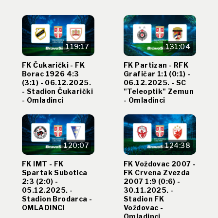
119:17
131:04
FK Čukarički - FK
FK Partizan - RFK
Borac 1926 4:3
Grafičar 1:1 (0:1) -
(3:1) - 06.12.2025.
06.12.2025. - SC
- Stadion Čukarički
"Teleoptik" Zemun
- Omladinci
- Omladinci
120:07
124:38
FK IMT - FK
FK Voždovac 2007 -
Spartak Subotica
FK Crvena Zvezda
2:3 (2:0) -
2007 1:9 (0:6) -
05.12.2025. -
30.11.2025. -
Stadion Brodarca -
Stadion FK
OMLADINCI
Voždovac -
Omladinci