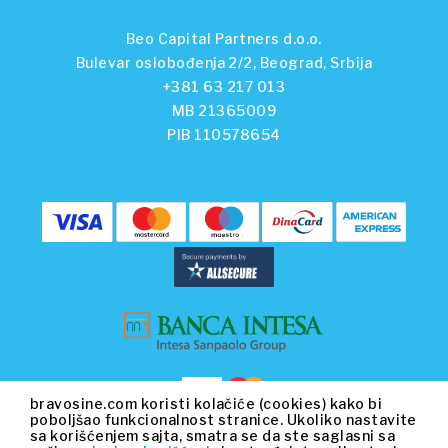
Beo Capital Partners d.o.o.
Bulevar oslobođenja 2/2, Beograd, Srbija
+381 63 217 013
MB 21365009
PIB 110578654
bravosine.com koristi kolačiće (cookies) kako bi
poboljšao funkcionalnost stranice. Ukoliko nastavite
sa korišćenjem sajta, smatra se da ste saglasni sa