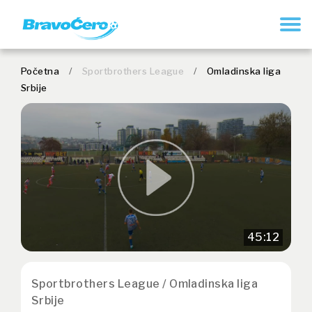
REGISTRUJ SE
Početna
/
Sportbrothers League
/
Omladinska liga
Srbije
45:12
Sportbrothers League / Omladinska liga
Srbije