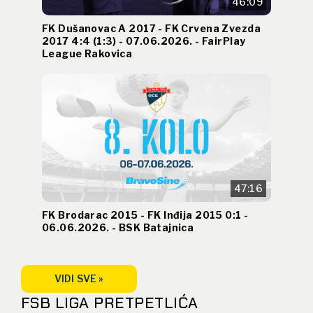
46:09
FK Dušanovac A 2017 - FK Crvena Zvezda
2017 4:4 (1:3) - 07.06.2026. - FairPlay
League Rakovica
47:16
FK Brodarac 2015 - FK Inđija 2015 0:1 -
06.06.2026. - BSK Batajnica
VIDI SVE »
FSB LIGA PRETPETLIĆA